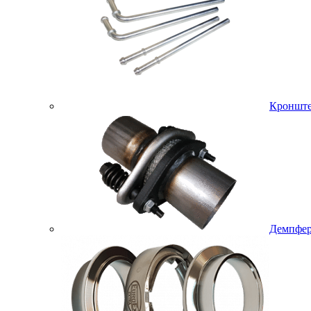
Кроншт
Демпфер